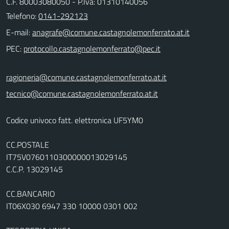
C.F. 80003080050 - P.Iva: 01310140056
Telefono:
0141-292123
E-mail:
PEC:
ragioneria@comune.castagnolemonferrato.at.it
tecnico@comune.castagnolemonferrato.at.it
Codice univoco fatt. elettronica UF5YM0
CC.POSTALE
IT75V0760110300000013029145
C.C.P. 13029145
CC.BANCARIO
IT06X030 6947 330 10000 0301 002