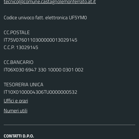
tecnico@comune.castagnolemonferrato.at.it
Codice univoco fatt. elettronica UF5YM0
CC.POSTALE
IT75V0760110300000013029145
C.C.P. 13029145
CC.BANCARIO
IT06X030 6947 330 10000 0301 002
TESORERIA UNICA
IT10X0100004306TU0000000532
Uffici e orari
Numeri utili
CONTATTI D.P.O.