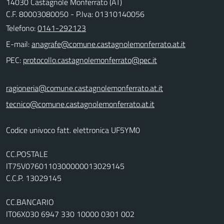
14030 Castagnole Monferrato (AT)
C.F. 80003080050 - P.Iva: 01310140056
Telefono:
0141-292123
E-mail:
PEC:
ragioneria@comune.castagnolemonferrato.at.it
tecnico@comune.castagnolemonferrato.at.it
Codice univoco fatt. elettronica UF5YM0
CC.POSTALE
IT75V0760110300000013029145
C.C.P. 13029145
CC.BANCARIO
IT06X030 6947 330 10000 0301 002