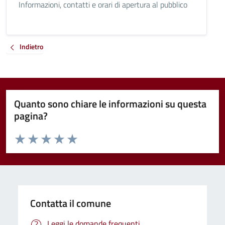
Informazioni, contatti e orari di apertura al pubblico
Indietro
Quanto sono chiare le informazioni su questa
pagina?
Valuta da 1 a 5 stelle la pagina
Valuta 1 stelle su 5
Valuta 2 stelle su 5
Valuta 3 stelle su 5
Valuta 4 stelle su 5
Valuta 5 stelle su 5
Contatta il comune
Leggi le domande frequenti