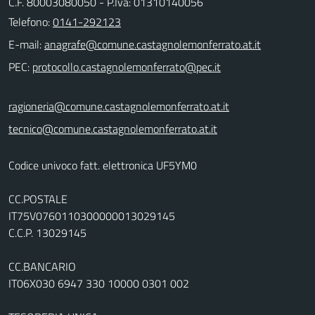
C.F. 80003080050 - P.Iva: 01310140056
Telefono:
0141-292123
E-mail:
PEC:
ragioneria@comune.castagnolemonferrato.at.it
tecnico@comune.castagnolemonferrato.at.it
Codice univoco fatt. elettronica UF5YM0
CC.POSTALE
IT75V0760110300000013029145
C.C.P. 13029145
CC.BANCARIO
IT06X030 6947 330 10000 0301 002