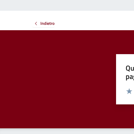
Indietro
Qu
pa
Valut
Valu