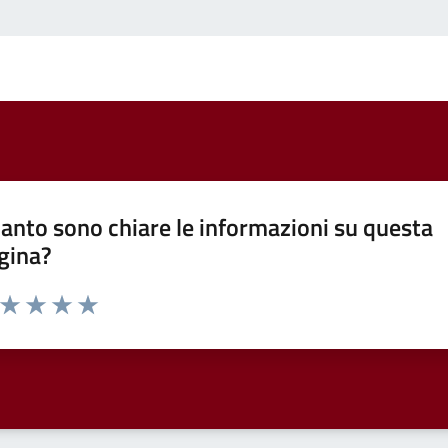
anto sono chiare le informazioni su questa
gina?
a da 1 a 5 stelle la pagina
ta 1 stelle su 5
Valuta 2 stelle su 5
Valuta 3 stelle su 5
Valuta 4 stelle su 5
Valuta 5 stelle su 5