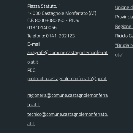
Piazza Statuto, 1
Unione de
14030 Castagnole Monferrato (AT)
Provincia
C.F. 80003080050 - P.Iva:
Regione
01310140056
Telefono:
0141-292123
Riciclo G
E-mail:
"Brucia b
ute"
PEC:
ragioneria@comune.castagnolemonferra
to.at.it
tecnico@comune.castagnolemonferrato.
at.it