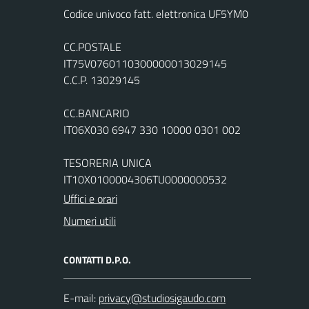
Codice univoco fatt. elettronica UF5YM0
CC.POSTALE
IT75V0760110300000013029145
C.C.P. 13029145
CC.BANCARIO
IT06X030 6947 330 10000 0301 002
TESORERIA UNICA
IT10X0100004306TU0000000532
Uffici e orari
Numeri utili
CONTATTI D.P.O.
E-mail: