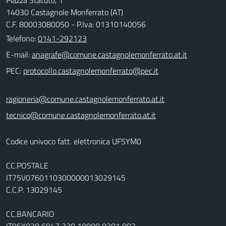
14030 Castagnole Monferrato (AT)
C.F. 80003080050 - P.Iva: 01310140056
Telefono:
0141-292123
E-mail:
PEC:
ragioneria@comune.castagnolemonferrato.at.it
tecnico@comune.castagnolemonferrato.at.it
Codice univoco fatt. elettronica UF5YM0
CC.POSTALE
IT75V0760110300000013029145
C.C.P. 13029145
CC.BANCARIO
IT06X030 6947 330 10000 0301 002